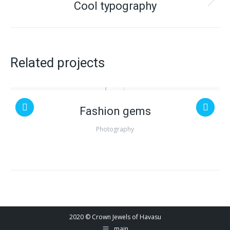
Cool typography
Next
project:
Related projects
Fashion gems
Photography
2020 © Crown Jewels of Havasu
main